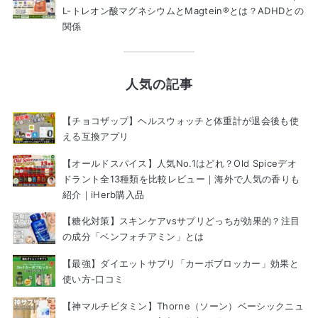
L-トレオン酸マグネシウムとMagtein®とは？ADHDとの
関係
人気の記事
【チョコザップ】ヘルスウォッチと体重計が退会後も使
える互換アプリ
【オールドスパイス】人気No.1はどれ？Old Spiceデオ
ドラント全13種類を比較レビュー｜海外で人気の香りも
紹介｜iHerb購入品
【糖化対策】スキンケアvsサプリどっちが効果的？注目
の成分「ベンフォチアミン」とは
【最強】ダイエットサプリ「カーボブロッカー」効果と
使い方-口コミ
【神マルチビタミン】Thorne（ソーン）ベーシックニュ