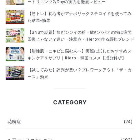
ートリエンツ2/Dayの実力を徹底レビュー
【筋トレ】初心者がアナボリックステロイドを使ってみ
た結果-効果
【SNSで話題】飲むジジイの粉・飲むババアの粉は疲労
回復じゃない？違い・注意点・iHerbで作る最強ブレンド
【脂性肌・ニキビに悩む人へ】実際に試したおすすめス
キンケア＆サプリ｜iHerb・韓国コスメ【成分解析】
【試してみた】評判が悪い？プレワークアウト「ザ・カ
ース」効果
CATEGORY
花粉症
(24)
ヘアー・ファッション
(103)