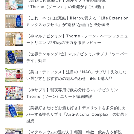
「Thorne（ソーン）」の亜鉛がすごい理由
【これ一本でほぼ完結】iHerbで買える「Life Extension
ミックスカプセル」が“別格”な理由と成分構成
【神マルチビタミン】Thorne（ソーン）ベーシックニュ
ートリエンツ2/Dayの実力を徹底レビュー
【世界ランキング1位】マルチビタミンサプリ「ツーパー
デイ」効果
【美白・デトックス】注目の「NAC」サプリ｜失敗しな
い選び方とおすすめの組み合わせ｜iHerb購入品
【神サプリ】朝夜専用で飲み分けるマルチビタミン
Thorne（ソーン）エリート徹底解説
【美容好きだけどお酒も好き】デメリットを多角的にカ
バーする複合サプリ「Anti-Alcohol Complex」の効果と
感想
【マグネシウムの選び方】種類・特徴・飲み方を解説｜