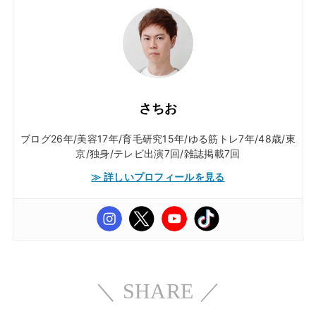
さちお
ブログ26年/美容17年/育毛研究15年/ゆる筋トレ7年/48歳/東
京/独身/テレビ出演7回/雑誌掲載7回
≫ 詳しいプロフィールを見る
＼ SHARE ／