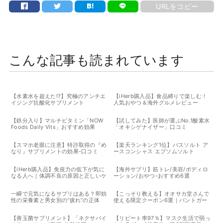
URLをコピー
こんな記事も読まれています
【水素水を超えた!?】究極のアンチエ
【iHerb購入品】食品縛りで楽しむ！
イジング抗酸化サプリメント
人気おやつ＆海外グルメレビュー
2025年8月
【鉄分入り】マルチビタミン「NOW
【試してみた】医師が選ぶNo.1酸素水
Foods Daily Vits」おすすめ効果
「オキシゲナイザー」口コミ
【スマホ老眼に注意】特許取得の『め
【楽天ランキング1位】バスソルト ア
なり』サプリメントの効果-口コミ
ースコンシャス エプソムソルト
【iHerb購入品】免疫力の低下が気に
【海外サプリ】筋トレ/美容/ボディロ
なる人へ｜体調不良の原因と正しいケ
ーション/おやつ-おすすめ6選
ア＋エキナセアレビュー
一瞬で元気になるサプリはある？即効
【こっそり教える】オオサカ堂さんで
性の栄養素と男女別の“疲れ”の正体
使える限定クーポン6選｜パントガー
ルやミルクピールも対象！
【善玉菌サプリメント】「ネクサバイ
【リピート率97％】マスク生活で弱っ