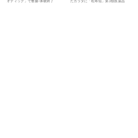
オティック」で整腸-体験終了
たカラダに「松寿仙」第3類医薬品