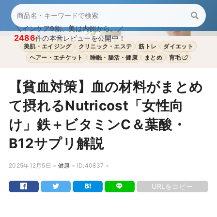
＼インケア9割、美は内側から。／
2486
件の本音レビューを公開中！
美肌・エイジング
クリニック・エステ
筋トレ
ダイエット
ヘアー・エチケット
睡眠・腸活・健康
まとめ
育毛
【貧血対策】血の材料がまとめ
て摂れるNutricost「女性向
け」鉄＋ビタミンC＆葉酸・
B12サプリ解説
2025年12月5日
健康
ID:40837
URLをコピー