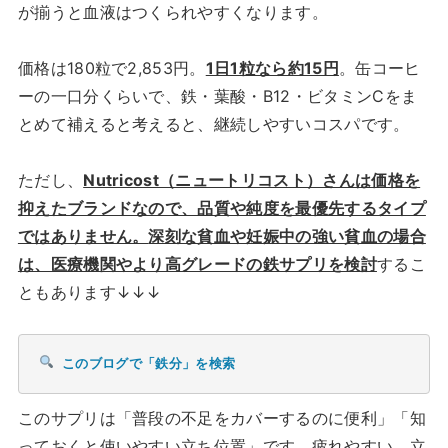
が揃うと血液はつくられやすくなります。
価格は180粒で2,853円。
1日1粒なら約15円
。缶コーヒ
ーの一口分くらいで、鉄・葉酸・B12・ビタミンCをま
とめて補えると考えると、継続しやすいコスパです。
ただし、
Nutricost（ニュートリコスト）さんは価格を
抑えたブランドなので、品質や純度を最優先するタイプ
ではありません。
深刻な貧血や妊娠中の強い貧血の場合
は、医療機関やより高グレードの鉄サプリを検討
するこ
ともあります↓↓↓
このブログで「鉄分」を検索
このサプリは「普段の不足をカバーするのに便利」「知
っておくと使いやすい立ち位置」です。疲れやすい、立