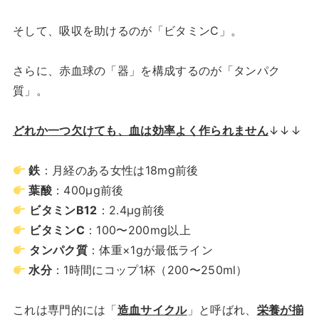
そして、吸収を助けるのが「ビタミンC」。
さらに、赤血球の「器」を構成するのが「タンパク
質」。
どれか一つ欠けても、血は効率よく作られません
↓↓↓
鉄
：月経のある女性は18mg前後
葉酸
：400μg前後
ビタミンB12
：2.4μg前後
ビタミンC
：100〜200mg以上
タンパク質
：体重×1gが最低ライン
水分
：1時間にコップ1杯（200〜250ml）
これは専門的には「
造血サイクル
」と呼ばれ、
栄養が揃