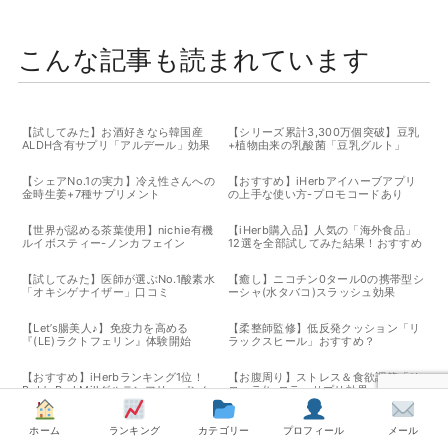
こんな記事も読まれています
【試してみた】お酒好きなら韓国産
【シリーズ累計3,300万個突破】豆乳
ALDH含有サプリ「アルデール」効果
+植物由来の乳酸菌「豆乳グルト」
【シェアNo.1の実力】冷え性さんへの
【おすすめ】iHerbアイハーブアプリ
金時生姜+7種サプリメント
の上手な使い方-プロモコードあり
【世界が認める茶葉使用】nichie有機
【iHerb購入品】人気の「海外食品」
ルイボスティー-ノンカフェイン
12選を全部試してみた結果！おすすめ
TOP3も発表-実食レポート
【試してみた】医師が選ぶNo.1酸素水
【癒し】ニコチン0タール0の携帯型シ
「オキシゲナイザー」口コミ
ーシャ(水タバコ)スラッシュ効果
【Let’s腸美人♪】免疫力を高める
【柔整師監修】低反発クッション「リ
『(LE)ラクトフェリン』体験開始
ラックスヒール」おすすめ？
【おすすめ】iHerbランキング1位！
【お腹周り】ストレス＆食欲調節「リ
Bob’s Red Millグルテンフリーパンケ
ローラ/レロラ」サプリ効果
ーキミックスの感想
ホーム
ランキング
カテゴリー
プロフィール
メール