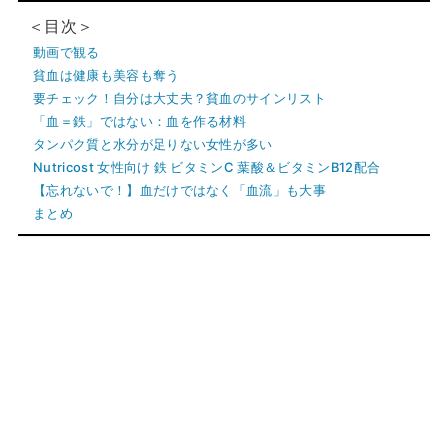
＜目次＞
動画で観る
貧血は健康も美容も奪う
要チェック！自分は大丈夫？貧血のサインリスト
「血＝鉄」ではない：血を作る材料
タンパク質と水分が足りない女性が多い
Nutricost 女性向け 鉄 ビタミンC 葉酸＆ビタミンB12配合
【忘れないで！】血だけではなく「血流」も大事
まとめ