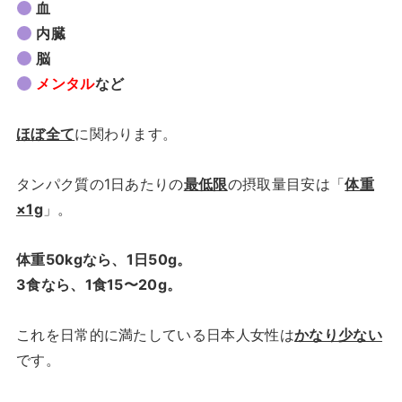
血
内臓
脳
メンタル
など
ほぼ全て
に関わります。
タンパク質の1日あたりの
最低限
の摂取量目安は「
体重
×1g
」。
体重50kgなら、1日50g。
3食なら、1食15〜20g。
これを日常的に満たしている日本人女性は
かなり少ない
です。