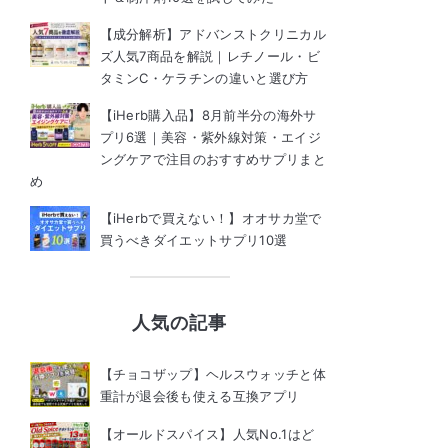
【成分解析】アドバンストクリニカル
ズ人気7商品を解説｜レチノール・ビ
タミンC・ケラチンの違いと選び方
【iHerb購入品】8月前半分の海外サ
プリ6選｜美容・紫外線対策・エイジ
ングケアで注目のおすすめサプリまと
め
【iHerbで買えない！】オオサカ堂で
買うべきダイエットサプリ10選
人気の記事
【チョコザップ】ヘルスウォッチと体
重計が退会後も使える互換アプリ
【オールドスパイス】人気No.1はど