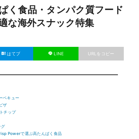
たんぱく食品・タンパク質フード
最適な海外スナック特集
はてブ
LINE
URLをコピー
 バーベキュー
 ピザ
レートチップ
ト
ング
nとCrisp Powerで選ぶ高たんぱく食品