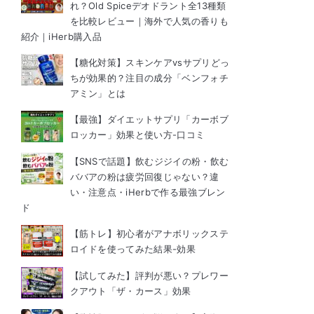
れ？Old Spiceデオドラント全13種類
を比較レビュー｜海外で人気の香りも
紹介｜iHerb購入品
【糖化対策】スキンケアvsサプリどっ
ちが効果的？注目の成分「ベンフォチ
アミン」とは
【最強】ダイエットサプリ「カーボブ
ロッカー」効果と使い方-口コミ
【SNSで話題】飲むジジイの粉・飲む
ババアの粉は疲労回復じゃない？違
い・注意点・iHerbで作る最強ブレン
ド
【筋トレ】初心者がアナボリックステ
ロイドを使ってみた結果-効果
【試してみた】評判が悪い？プレワー
クアウト「ザ・カース」効果