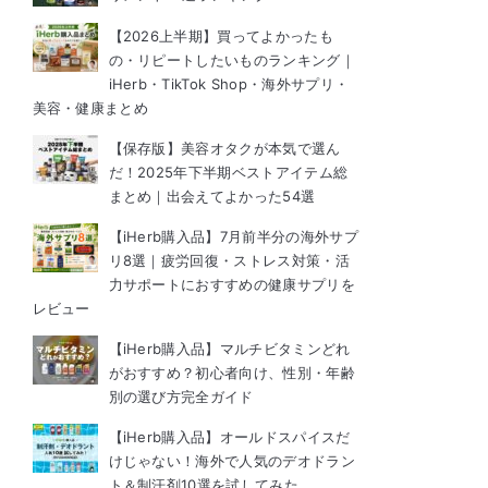
【2026上半期】買ってよかったも
の・リピートしたいものランキング｜
iHerb・TikTok Shop・海外サプリ・
美容・健康まとめ
【保存版】美容オタクが本気で選ん
だ！2025年下半期ベストアイテム総
まとめ｜出会えてよかった54選
【iHerb購入品】7月前半分の海外サプ
リ8選｜疲労回復・ストレス対策・活
力サポートにおすすめの健康サプリを
レビュー
【iHerb購入品】マルチビタミンどれ
がおすすめ？初心者向け、性別・年齢
別の選び方完全ガイド
【iHerb購入品】オールドスパイスだ
けじゃない！海外で人気のデオドラン
ト＆制汗剤10選を試してみた