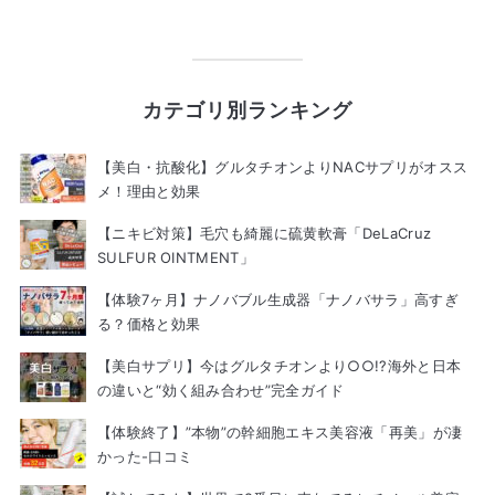
カテゴリ別ランキング
【美白・抗酸化】グルタチオンよりNACサプリがオスス
メ！理由と効果
【ニキビ対策】毛穴も綺麗に硫黄軟膏「DeLaCruz
SULFUR OINTMENT」
【体験7ヶ月】ナノバブル生成器「ナノバサラ」高すぎ
る？価格と効果
【美白サプリ】今はグルタチオンより○○!?海外と日本
の違いと“効く組み合わせ”完全ガイド
【体験終了】”本物”の幹細胞エキス美容液「再美」が凄
かった-口コミ