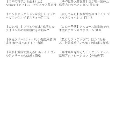
【日本の科学から生まれた】
【HvO世界大賞受賞】国が唯一認めた
Anetos（アネトス）アクネケア美容液
保湿力のリペアジェル-美容液
がニキビ対策に選ばれる理由
【モンドセレクション金賞】TIGERオ
【試してみた】炭酸泡洗顔ロドミス フ
ーガニックルイボスティー口コミ
ェイスウォッシュｰ口コミ
【人気No.1】プリュ化粧水+保湿ミル
【コロナ予防】アルコール消毒液での
クはメンズの乾燥肌にも有効か？
手荒れにマツキヨクリーム-効果
【保湿クリーム】ヘパリン類似物質 高
【飲むリフトアップ!?】顔の「たる
濃度 海外版ヒルドイド-市販
み」対策成分「DMAE」の効果を徹底
解説！スキンケアとサプリの違い
【美肌】通販で買えるヒルドイド フォ
【年末年始を耐えた！】グランディム
ルテクリームの効果と価格
薬用アクネローション【体験終了】