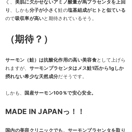
く、
美肌に欠かせないアミノ酸量が馬プラセンタを上回
り
、しかも
分子が小さく
鮭の
塩基組成がヒトと似ている
ので
吸収率が高い
と期待されているそう。
（期待？）
サーモン（鮭）は抗酸化作用の高い美容食
として上げら
れますが、
サーモンプラセンタはメス鮭1匹から1gしか
摂れない希少な天然成分
だそうです。
しかも、
国産サーモン100％で安心安全。
MADE IN JAPANっ！！
国内の美容クリニックでも、サーモンプラセンタを取り