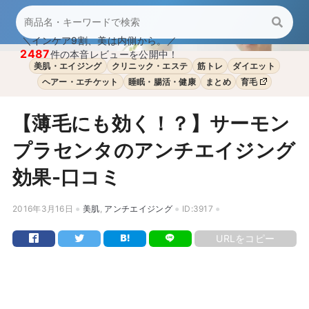
＼インケア9割、美は内側から。／
2487
件の本音レビューを公開中！
美肌・エイジング
クリニック・エステ
筋トレ
ダイエット
ヘアー・エチケット
睡眠・腸活・健康
まとめ
育毛
【薄毛にも効く！？】サーモン
プラセンタのアンチエイジング
効果-口コミ
2016年3月16日
美肌
,
アンチエイジング
ID:3917
URLをコピー