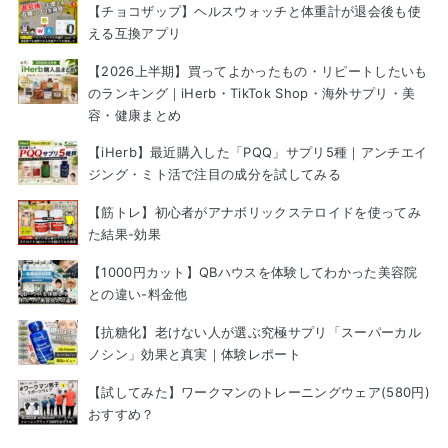
【チョコザップ】ヘルスウォッチと体重計が退会後も使
える互換アプリ
【2026上半期】買ってよかったもの・リピートしたいも
のランキング｜iHerb・TikTok Shop・海外サプリ・美
容・健康まとめ
【iHerb】最近購入した「PQQ」サプリ5種｜アンチエイ
ジング・ミト活で注目の成分を試してみる
【筋トレ】初心者がアナボリックステロイドを使ってみ
た結果-効果
【1000円カット】QBハウスを体験してわかった美容院
との違い-料金他
【抗糖化】老けない人が選ぶ究極サプリ「スーパーカル
ノシン」効果と真実｜体験レポート
【試してみた】ワークマンのトレーニングウェア(580円)
おすすめ？