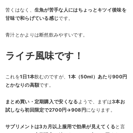
苦くはなく、
生魚が苦手な人にはちょっとキツイ後味を
甘味で和らげている感じ
です。
青汁とかよりは断然飲みやすいです。
ライチ風味です！
これを
1日1本
飲むのですが、
1本（50ml）あたり900円
とかなりの高額
です。
まとめ買い・定期購入で安くなる
ようで、まずは
3本お
試しなら初回限定で2700円→908円
になります。
サプリメントは3カ月以上服用で効果が見えてくる
と言