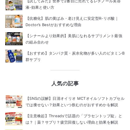
【試してみた】世界で2番目に売れてるレチノール美容
液-効果と使い方
【抗糖化】肌の黄ばみ・老け見えに安定型R-リポ酸｜
Doctor’s Bestがおすすめな理由
【シナールより効果的】美肌になれるサプリメント最強
の組み合わせ
【おすすめ】タンパク質・炭水化物が多い人のビタミンB
群サプリ
人気の記事
【SNSの誤解】日清オイリオ MCTオイルソフトカプセル
では痩せない？効果といつ飲むのがおすすめかを解説
【注意喚起】Threadsで話題の「プラセントップ錠」と
は？｜薬？サプリ？疲労回復しない理由と効果を解説