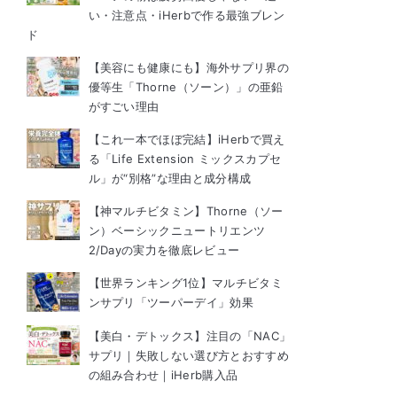
い・注意点・iHerbで作る最強ブレン
ド
【美容にも健康にも】海外サプリ界の
優等生「Thorne（ソーン）」の亜鉛
がすごい理由
【これ一本でほぼ完結】iHerbで買え
る「Life Extension ミックスカプセ
ル」が“別格”な理由と成分構成
【神マルチビタミン】Thorne（ソー
ン）ベーシックニュートリエンツ
2/Dayの実力を徹底レビュー
【世界ランキング1位】マルチビタミ
ンサプリ「ツーパーデイ」効果
【美白・デトックス】注目の「NAC」
サプリ｜失敗しない選び方とおすすめ
の組み合わせ｜iHerb購入品