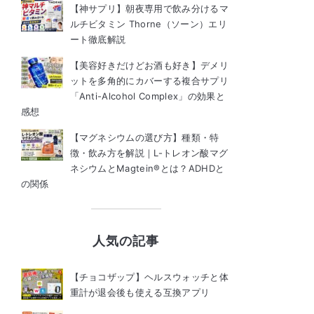
【神サプリ】朝夜専用で飲み分けるマ
ルチビタミン Thorne（ソーン）エリ
ート徹底解説
【美容好きだけどお酒も好き】デメリ
ットを多角的にカバーする複合サプリ
「Anti-Alcohol Complex」の効果と
感想
【マグネシウムの選び方】種類・特
徴・飲み方を解説｜L-トレオン酸マグ
ネシウムとMagtein®とは？ADHDと
の関係
人気の記事
【チョコザップ】ヘルスウォッチと体
重計が退会後も使える互換アプリ