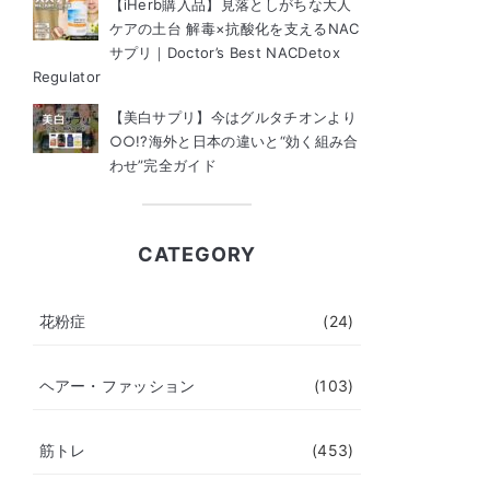
【iHerb購入品】見落としがちな大人
ケアの土台 解毒×抗酸化を支えるNAC
サプリ｜Doctor’s Best NACDetox
Regulator
【美白サプリ】今はグルタチオンより
○○!?海外と日本の違いと“効く組み合
わせ”完全ガイド
CATEGORY
花粉症
(24)
ヘアー・ファッション
(103)
筋トレ
(453)