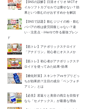
【SNSの誤解】日清オイリオ MCTオ
イルソフトカプセルでは痩せない？効
果といつ飲むのがおすすめかを解説
【SNSで話題】飲むジジイの粉・飲む
ババアの粉は疲労回復じゃない？違
い・注意点・iHerbで作る最強ブレン
ド
【筋トレ】アナボリックステロイド
「アナドリン」初心者にオススメか
【筋トレ】初心者がアナボリックステ
ロイドを使ってみた結果-効果
【糖化対策】スキンケアvsサプリどっ
ちが効果的？注目の成分「ベンフォチ
アミン」とは
【必見】若返りと美容の両立を目指す
なら「セメナックス」が最適な理由