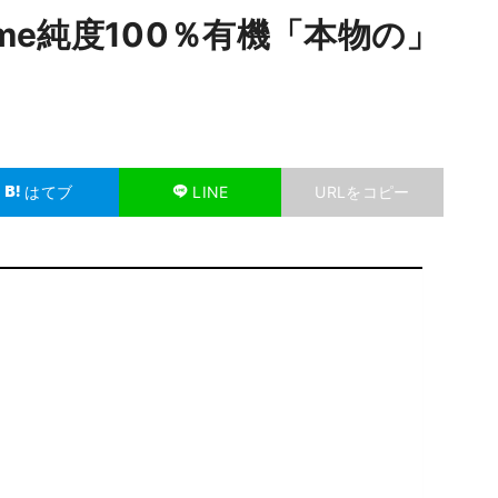
ome純度100％有機「本物の」
はてブ
LINE
URLをコピー