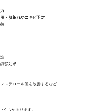
弾力
作用・肌荒れやニキビ予防
維持
促進
、鎮静効果
コレステロール値を改善するなど
いくつかあります。