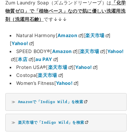
Zum Laundry Soap（ズムランドリーソープ）は
「化学
物質ゼロ」で「植物ベース」なので肌に優しい洗濯用洗
剤（洗濯用石鹸）
です↓↓↓
Natural Harmony[
Amazon
][
楽天市場
]
[
Yahoo!
]
SPEED BODY®[
Amazon
][
楽天市場
][
Yahoo!
][
本店
][
au PAY
]
Proten USA®[
楽天市場
][
Yahoo!
]
Costopa[
楽天市場
]
Women’s Fitness[
Yahoo!
]
≫ 
Amazonで「Indigo Wild」を検索
≫ 
楽天市場で「Indigo Wild」を検索