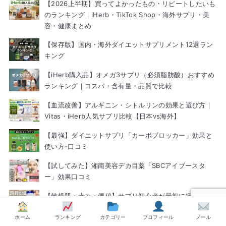
【2026上半期】買ってよかったもの・リピートしたいも
のランキング｜iHerb・TikTok Shop・海外サプリ・美
容・健康まとめ
【保存版】国内・海外ダイエットサプリメント12選ラン
キング
【iHerb購入品】オメガ3サプリ（必須脂肪酸）おすすめ
ランキング｜コスパ・含有量・品質で比較
【血流改善】アルギニン・シトルリンの効果と選び方｜
Vitas・iHerb人気サプリ比較【日本vs海外】
【最強】ダイエットサプリ「カーボブロッカー」効果と
使い方-口コミ
【試してみた】湘南美容デカ目薬「SBCアイブースタ
ー」効果口コミ
【乾燥肌・赤み・便秘】サプリ初心者が最初に摂りたい
必須脂肪酸「オメガ3」｜ナウフーズさんがおすすめな理
由
ホーム
ランキング
カテゴリー
プロフィール
メール