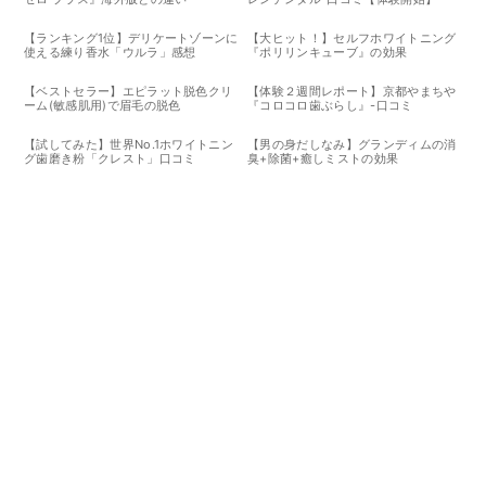
【ランキング1位】デリケートゾーンに
【大ヒット！】セルフホワイトニング
使える練り香水「ウルラ」感想
『ポリリンキューブ』の効果
【ベストセラー】エピラット脱色クリ
【体験２週間レポート】京都やまちや
ーム(敏感肌用)で眉毛の脱色
『コロコロ歯ぶらし』-口コミ
【試してみた】世界No.1ホワイトニン
【男の身だしなみ】グランディムの消
グ歯磨き粉「クレスト」口コミ
臭+除菌+癒しミストの効果