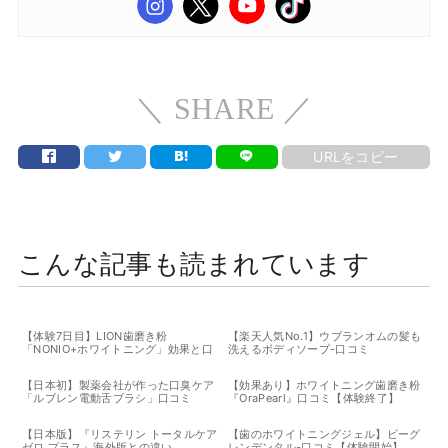
＼ SHARE ／
URLをコピー
こんな記事も読まれています
【体験7日目】LION歯磨き粉
【楽天人気No.1】ウブランオムの髪も
「NONIO+ホワイトニング」効果と口
洗えるボディソープ-口コミ
コミ
【日本初】製薬会社が作った口臭ケア
【効果あり】ホワイトニング歯磨き粉
「ルブレン電動舌ブラシ」口コミ
『OraPearl』口コミ【体験終了】
【日本版】『リステリン トータルケア
【歯のホワイトニングジェル】ビーグ
ゼロ プラス』海外版との違い
レンデンタル-口コミ【体験開始】